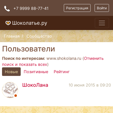
+7 9999 88-77-41
Регистрация
Войти
Шоколатье.ру
Главная
Сообщество
Пользователи
Поиск по интересам:
www.shokolana.ru (
Отменить
поиск и показать всех
)
Новые
Позитивные
Рейтинг
ШокоЛана
10 июня 2015 в 09:20