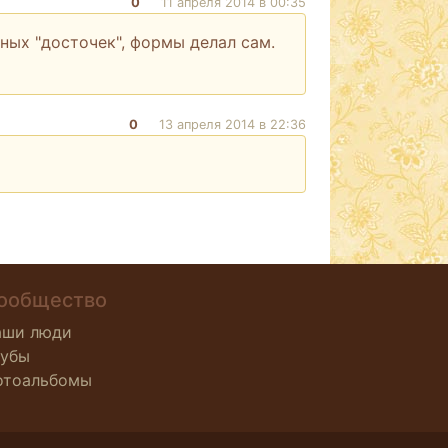
0
11 апреля 2014 в 00:35
ных "досточек", формы делал сам.
0
13 апреля 2014 в 22:36
ообщество
аши люди
лубы
отоальбомы