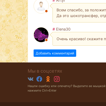
#
Artyr
Всем спасибо, за положи
Да это шокотрансфер, отд
#
Elena30
Очень красиво! скажите 
Добавить комментарий
Мы в соцсетях
Нашли ошибку или опечатку? Выделите ее мышкой
нажмите Ctrl+Enter