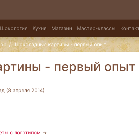
Шокология
Кухня
Магазин
Мастер-классы
Контак
тор
Шоколадные картины - первый опыт
ртины - первый опыт
д (8 апреля 2014)
еты с логотипом
→