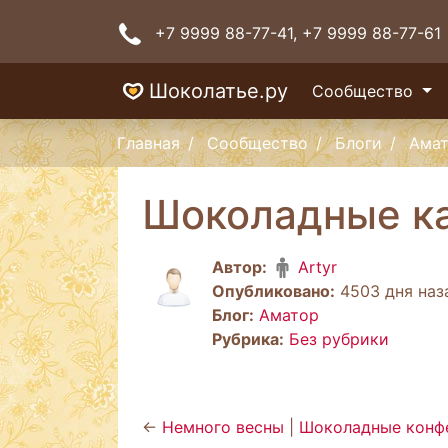
+7 9999 88-77-41
, +7 9999 88-77-61
Шоколатье.ру
Сообщество
Главная
Сообщество
Блоги
Ама
Шоколадные ка
Автор:
Artyr
Опубликовано:
4503 дня наза
Блог:
Аматор
Рубрика:
Без рубрики
←
Немного весны
|
Шоколадные конф