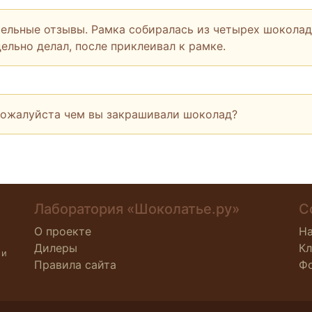
тельные отзывы. Рамка собиралась из четырех шоколад
ельно делал, после приклеивал к рамке.
пожалуйста чем вы закрашивали шоколад?
Лаборатория «Шоколатье.ру»
С
О проекте
Н
Дилеры
К
 и
Правила сайта
Ф