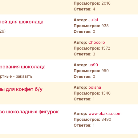
Просмотров:
2016
Ответов:
4
Автор:
Julia1
лей для шоколада
Просмотров:
938
29)
Ответов:
0
Автор:
Chocollo
Просмотров:
1572
Ответов:
3
Автор:
up90
рования шоколада
Просмотров:
950
тные - заказать.
Ответов:
0
Автор:
polsha
ы для конфет б/у
Просмотров:
1340
Ответов:
1
тво шоколадных фигурок
Автор:
www.okakao.com
Просмотров:
3490
Ответов:
1