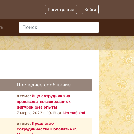
Регистрация
Войти
ты
Последнее сообщение
в теме:
Ищу сотрудника на
производство шоколадных
фигурок (без опыта)
7 марта 2023 в 19:19 от
NormaShimi
в теме:
Предлагаю
сотрудничество шоколатье (г.