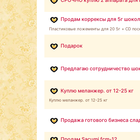
СРОЧНО куплю 2 аппарата для
Продам коррексы для 5г шоко
Пластиковые ложементы для 20 5г + CD пос
Подарок
Предлагаю сотрудничество шок
Куплю меланжер. от 12-25 кг
Куплю меланжер. от 12-25 кг
Продажа готового бизнеса сла
Продам Sacumi fcm-12