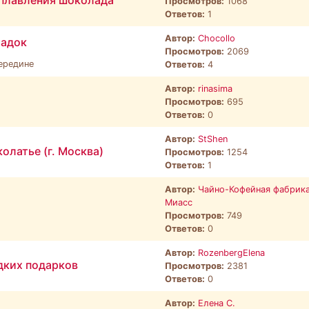
 плавления шоколада
Просмотров:
1068
Ответов:
1
Автор:
Chocollo
ладок
Просмотров:
2069
ередине
Ответов:
4
Автор:
rinasima
Просмотров:
695
Ответов:
0
Автор:
StShen
олатье (г. Москва)
Просмотров:
1254
Ответов:
1
Автор:
Чайно-Кофейная фабрика
Миасс
Просмотров:
749
Ответов:
0
Автор:
RozenbergElena
дких подарков
Просмотров:
2381
Ответов:
0
Автор:
Елена С.