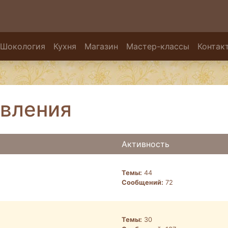
Шокология
Кухня
Магазин
Мастер-классы
Контак
вления
Активность
Темы:
44
Сообщений:
72
Темы:
30