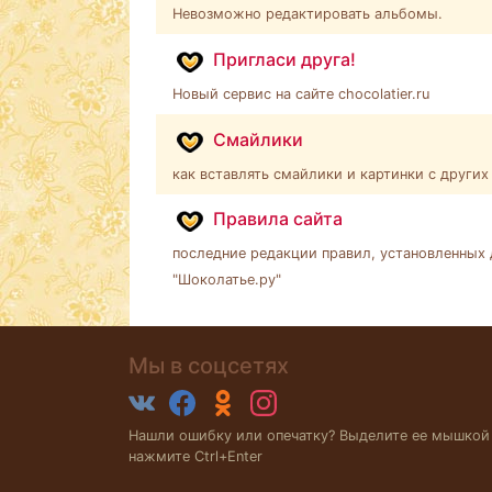
Невозможно редактировать альбомы.
Пригласи друга!
Новый сервис на сайте chocolatier.ru
Смайлики
как вставлять смайлики и картинки с других
Правила сайта
последние редакции правил, установленных
"Шоколатье.ру"
Мы в соцсетях
Нашли ошибку или опечатку? Выделите ее мышкой
нажмите Ctrl+Enter