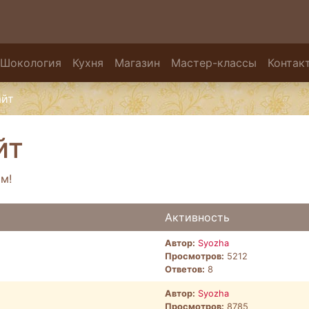
Шокология
Кухня
Магазин
Мастер-классы
Контак
айт
йт
м!
Активность
Автор:
Syozha
Просмотров:
5212
Ответов:
8
Автор:
Syozha
Просмотров:
8785