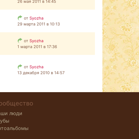
26 мая 2011 в 14:45
от
Syozha
29 марта 2011 в 10:13
от
Syozha
1 марта 2011 в 17:36
от
Syozha
13 декабря 2010 в 14:57
ообщество
аши люди
лубы
отоальбомы