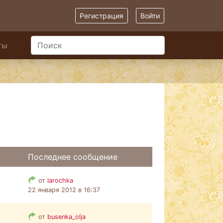
Регистрация
Войти
ты
Последнее сообщение
от
larochka
22 января 2012 в 16:37
от
busenka_olja