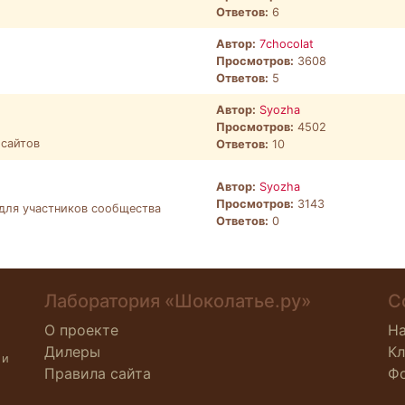
Ответов:
6
Автор:
7chocolat
Просмотров:
3608
Ответов:
5
Автор:
Syozha
Просмотров:
4502
 сайтов
Ответов:
10
Автор:
Syozha
Просмотров:
3143
 для участников сообщества
Ответов:
0
Лаборатория «Шоколатье.ру»
С
О проекте
Н
Дилеры
К
 и
Правила сайта
Ф