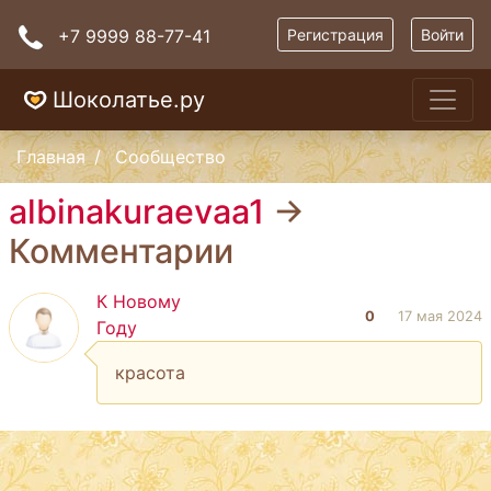
+7 9999 88-77-41
Регистрация
Войти
Шоколатье.ру
Главная
Сообщество
albinakuraevaa1
→
Комментарии
К Новому
0
17 мая 2024
Году
красота