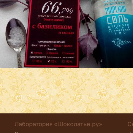
Лаборатория «Шоколатье.ру»
С