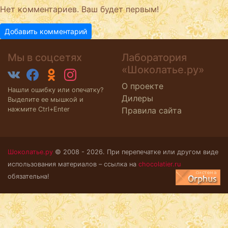
Нет комментариев. Ваш будет первым!
Добавить комментарий
Мы в соцсетях
Лаборатория
«Шоколатье.ру»
О проекте
Нашли ошибку или опечатку?
Дилеры
Выделите ее мышкой и
нажмите Ctrl+Enter
Правила сайта
Шоколатье.ру
© 2008 - 2026. При перепечатке или другом виде
использования материалов – ссылка на
chocolatier.ru
обязательна!