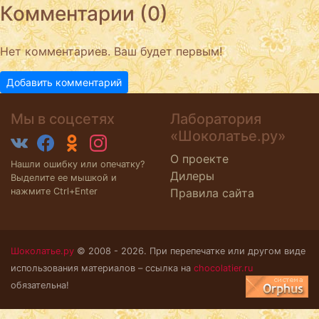
Комментарии (0)
Нет комментариев. Ваш будет первым!
Добавить комментарий
Мы в соцсетях
Лаборатория
«Шоколатье.ру»
О проекте
Нашли ошибку или опечатку?
Дилеры
Выделите ее мышкой и
нажмите Ctrl+Enter
Правила сайта
Шоколатье.ру
© 2008 - 2026. При перепечатке или другом виде
использования материалов – ссылка на
chocolatier.ru
обязательна!