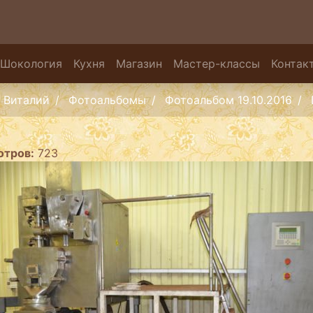
Шокология
Кухня
Магазин
Мастер-классы
Контак
Виталий
Фотоальбомы
Фотоальбом 19.10.2016
отров:
723