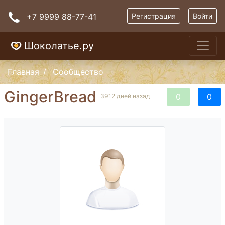
+7 9999 88-77-41
Регистрация
Войти
Шоколатье.ру
Главная
Сообщество
GingerBread
0
0
3912 дней назад