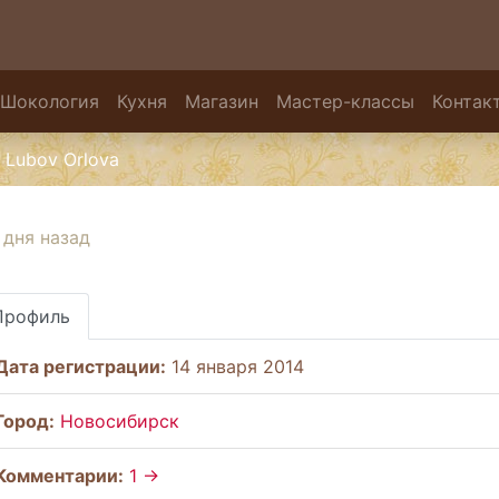
Шокология
Кухня
Магазин
Мастер-классы
Контак
Lubov Orlova
 дня назад
Профиль
Дата регистрации:
14 января 2014
Город:
Новосибирск
Комментарии:
1 →