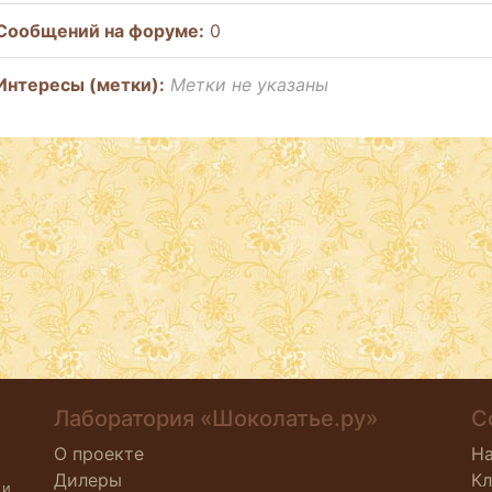
Cообщений на форуме:
0
Интересы (метки):
Метки не указаны
Лаборатория «Шоколатье.ру»
С
О проекте
Н
Дилеры
К
 и