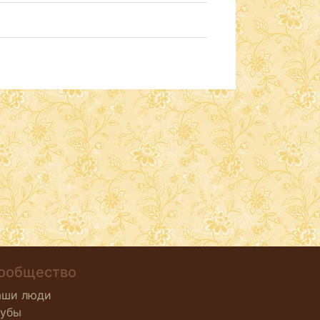
ообщество
аши люди
лубы