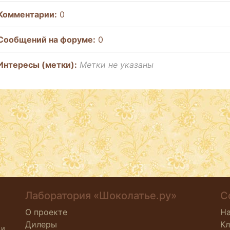
Комментарии:
0
Cообщений на форуме:
0
Интересы (метки):
Метки не указаны
Лаборатория «Шоколатье.ру»
С
О проекте
Н
Дилеры
К
 и