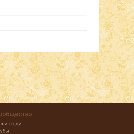
ообщество
аши люди
лубы