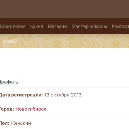
Шокология
Кухня
Магазин
Мастер-классы
Контак
Luca57
Профиль
Дата регистрации:
13 октября 2013
Город:
Новосибирск
Пол:
Женский