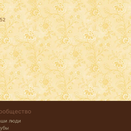
52
ообщество
аши люди
лубы