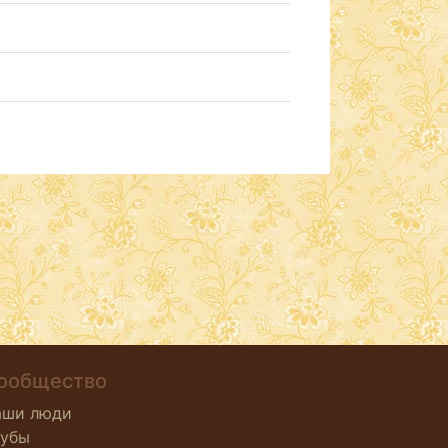
ообщество
аши люди
лубы