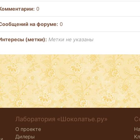
Комментарии:
0
Cообщений на форуме:
0
Интересы (метки):
Метки не указаны
Лаборатория «Шоколатье.ру»
С
О проекте
Н
Дилеры
К
 и