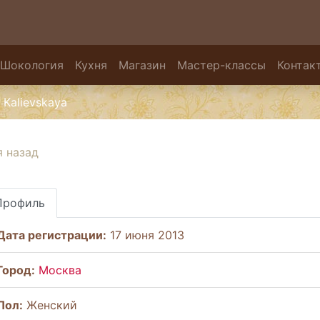
Шокология
Кухня
Магазин
Мастер-классы
Контак
Kalievskaya
я назад
Профиль
Дата регистрации:
17 июня 2013
Город:
Москва
Пол:
Женский