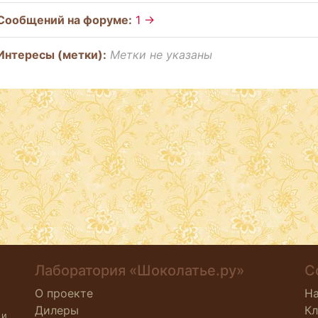
Cообщений на форуме:
1 →
Интересы (метки):
Метки не указаны
Лаборатория «Шоколатье.ру»
С
О проекте
Н
Дилеры
К
 и