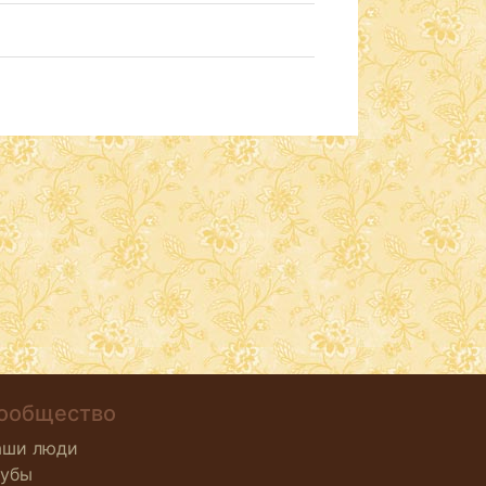
ообщество
аши люди
лубы