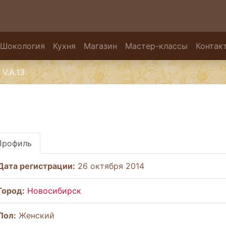
Шокология
Кухня
Магазин
Мастер-классы
Контак
V.A.13
Профиль
Дата регистрации:
26 октября 2014
Город:
Новосибирск
Пол:
Женский