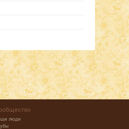
ообщество
аши люди
лубы