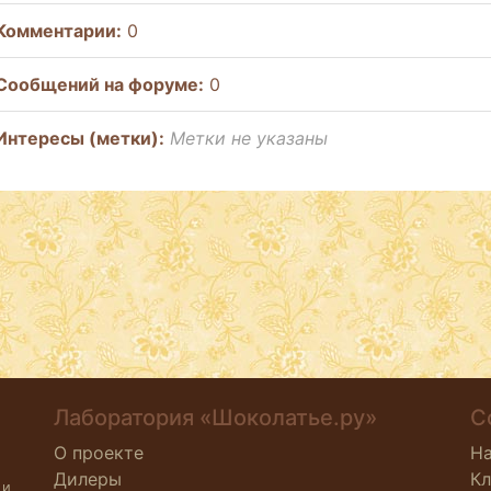
Комментарии:
0
Cообщений на форуме:
0
Интересы (метки):
Метки не указаны
Лаборатория «Шоколатье.ру»
С
О проекте
Н
Дилеры
К
 и