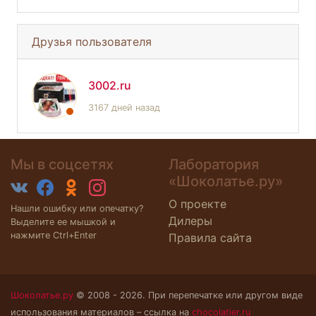
Друзья пользователя
3002.ru
3167 дней назад
Мы в соцсетях
Лаборатория
«Шоколатье.ру»
О проекте
Нашли ошибку или опечатку?
Дилеры
Выделите ее мышкой и
нажмите Ctrl+Enter
Правила сайта
Шоколатье.ру
© 2008 - 2026. При перепечатке или другом виде
использования материалов – ссылка на
chocolatier.ru