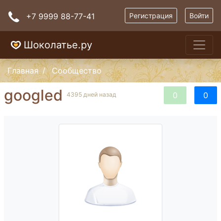
+7 9999 88-77-41
Регистрация
Войти
Шоколатье.ру
Главная
Сообщество
googled
0
0
4395 дней назад