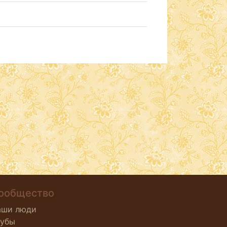
ообщество
аши люди
лубы