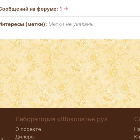
Cообщений на форуме:
1 →
Интересы (метки):
Метки не указаны
Лаборатория «Шоколатье.ру»
С
О проекте
Н
Дилеры
К
 и