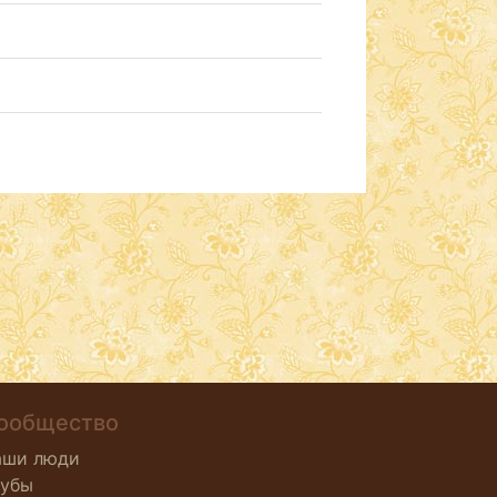
ообщество
аши люди
лубы