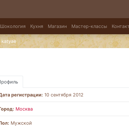
Шокология
Кухня
Магазин
Мастер-классы
Контак
katyae
Профиль
Дата регистрации:
10 сентября 2012
Город:
Москва
Пол:
Мужской