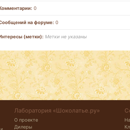
Комментарии:
0
Cообщений на форуме:
0
Интересы (метки):
Метки не указаны
Лаборатория «Шоколатье.ру»
С
О проекте
Н
Дилеры
К
 и