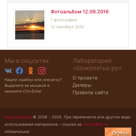
Фотоальбом 12.09.2016
1 фотография
12 сентября 2016
Мы в соцсетях
Лаборатория
«Шоколатье.ру»
О проекте
Нашли ошибку или опечатку?
Дилеры
Выделите ее мышкой и
нажмите Ctrl+Enter
Правила сайта
Шоколатье.ру
© 2008 - 2026. При перепечатке или другом виде
использования материалов – ссылка на
chocolatier.ru
обязательна!