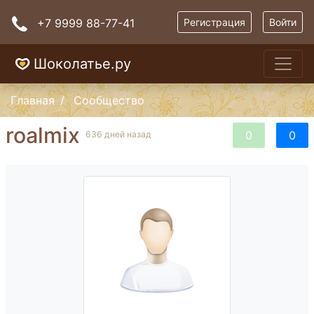
+7 9999 88-77-41
Регистрация
Войти
Шоколатье.ру
Главная
Сообщество
roalmix
0
0
636 дней назад