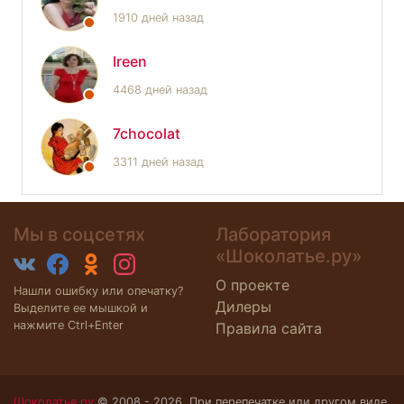
1910 дней назад
Ireen
4468 дней назад
7chocolat
3311 дней назад
Мы в соцсетях
Лаборатория
«Шоколатье.ру»
О проекте
Нашли ошибку или опечатку?
Дилеры
Выделите ее мышкой и
нажмите Ctrl+Enter
Правила сайта
Шоколатье.ру
© 2008 - 2026. При перепечатке или другом виде