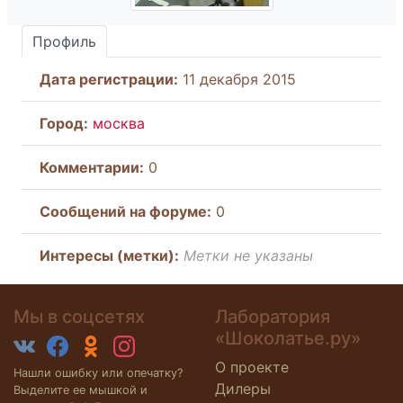
Профиль
Дата регистрации:
11 декабря 2015
Город:
москва
Комментарии:
0
Cообщений на форуме:
0
Интересы (метки):
Метки не указаны
Мы в соцсетях
Лаборатория
«Шоколатье.ру»
О проекте
Нашли ошибку или опечатку?
Дилеры
Выделите ее мышкой и