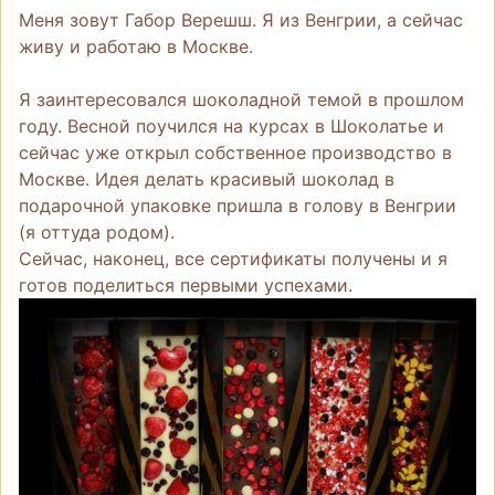
Меня зовут Габор Верешш. Я из Венгрии, а сейчас
живу и работаю в Москве.
Я заинтересовался шоколадной темой в прошлом
году. Весной поучился на курсах в Шоколатье и
сейчас уже открыл собственное производство в
Москве. Идея делать красивый шоколад в
подарочной упаковке пришла в голову в Венгрии
(я оттуда родом).
Сейчас, наконец, все сертификаты получены и я
готов поделиться первыми успехами.