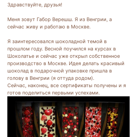
Здравствуйте, друзья!
Меня зовут Габор Верешш. Я из Венгрии, а
сейчас живу и работаю в Москве.
Я заинтересовался шоколадной темой в
прошлом году. Весной поучился на курсах в
Шоколатье и сейчас уже открыл собственное
производство в Москве. Идея делать красивый
шоколад в подарочной упаковке пришла в
голову в Венгрии (я оттуда родом).
Сейчас, наконец, все сертификаты получены и я
готов поделиться первыми успехами.