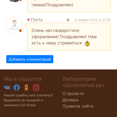
гамма)Поздравляю)
#
Гость
0
9 января 2012 в 01:35
Очень нестандарстное
оформление! Поздравляю! Нам
есть к чему стремиться
Добавить комментарий
Мы в соцсетях
Лаборатория
«Шоколатье.ру»
О проекте
Нашли ошибку или опечатку?
Дилеры
Выделите ее мышкой и
нажмите Ctrl+Enter
Правила сайта