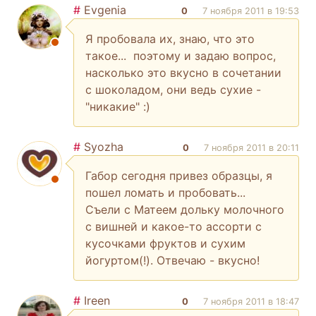
#
Evgenia
0
7 ноября 2011 в 19:53
Я пробовала их, знаю, что это
такое... поэтому и задаю вопрос,
насколько это вкусно в сочетании
с шоколадом, они ведь сухие -
"никакие" :)
#
Syozha
0
7 ноября 2011 в 20:11
Габор сегодня привез образцы, я
пошел ломать и пробовать...
Съели с Матеем дольку молочного
с вишней и какое-то ассорти с
кусочками фруктов и сухим
йогуртом(!). Отвечаю - вкусно!
#
Ireen
0
7 ноября 2011 в 18:47