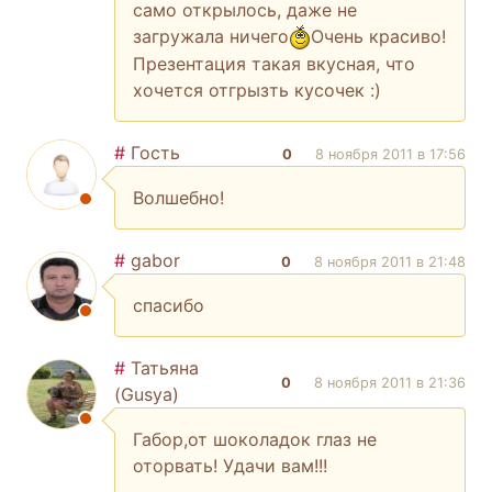
само открылось, даже не
загружала ничего
Очень красиво!
Презентация такая вкусная, что
хочется отгрызть кусочек :)
#
Гость
0
8 ноября 2011 в 17:56
Волшебно!
#
gabor
0
8 ноября 2011 в 21:48
спасибо
#
Татьяна
0
8 ноября 2011 в 21:36
(Gusya)
Габор,от шоколадок глаз не
оторвать! Удачи вам!!!