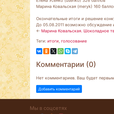
Елена Усенко (usenko) 326 баллов
Марина Ковальская (meryk) 160 балло
Окончательные итоги и решение конку
До 05.08.2011 возможно обсуждение и
←
Марина Ковальская. Шоколадное тво
Теги:
итоги
,
голосование
Комментарии (0)
Нет комментариев. Ваш будет первым
Добавить комментарий
Мы в соцсетях