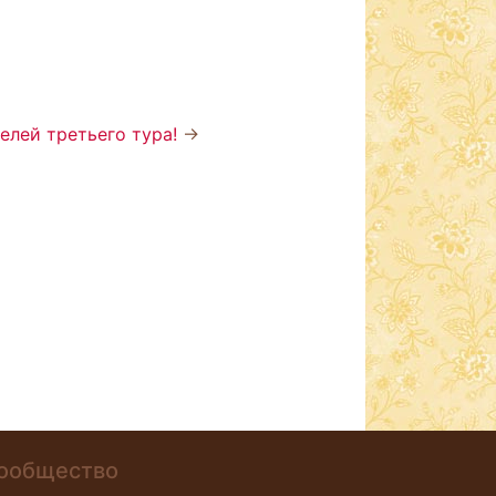
елей третьего тура!
→
ообщество