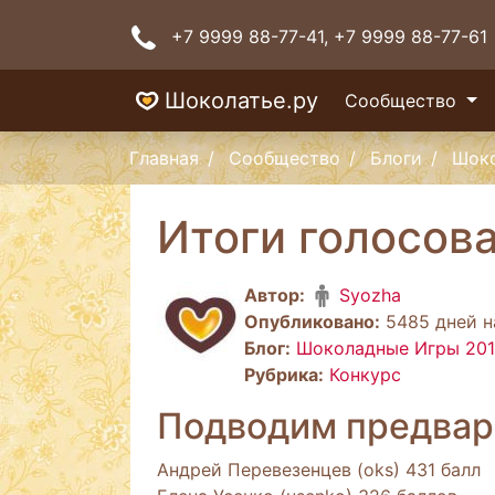
+7 9999 88-77-41
, +7 9999 88-77-61
Шоколатье.ру
Сообщество
Главная
Сообщество
Блоги
Шоко
Итоги голосова
Автор:
Syozha
Опубликовано:
5485 дней на
Блог:
Шоколадные Игры 2011:
Рубрика:
Конкурс
Подводим предвари
Андрей Перевезенцев (oks) 431 балл