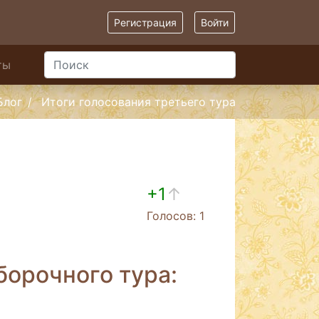
Регистрация
Войти
ты
Блог
Итоги голосования третьего тура
+1
↑
Голосов: 1
борочного тура: