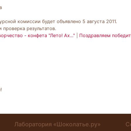
в
рсной комиссии будет объявлено 5 августа 2011.
 проверка результатов.
рчество - конфета "Лето! Ах..."
|
Поздравляем победит
!
Лаборатория «Шоколатье.ру»
С