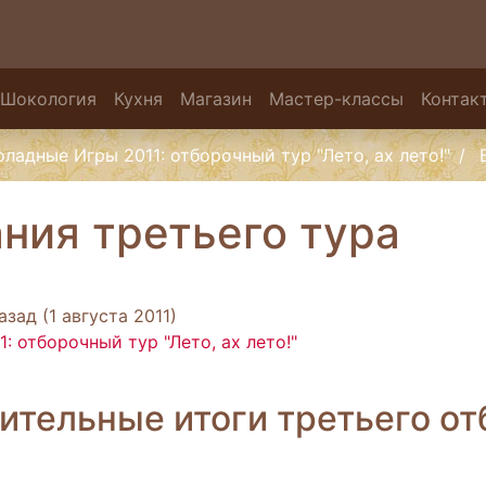
Шокология
Кухня
Магазин
Мастер-классы
Контак
ладные Игры 2011: отборочный тур "Лето, ах лето!"
ния третьего тура
зад (1 августа 2011)
 отборочный тур "Лето, ах лето!"
тельные итоги третьего от