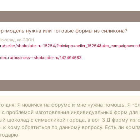
ер-модель нужна или готовые формы из силикона?
Шоколад на ОЗОН
ru/seller/shokolate-ru-15254/?miniapp=seller_15254&utm_campaign=ven
ndex.ru/business--shokolate-ru/142494583
о дня! Я новичек на форуме и мне нужна помощь. Я -Ел
 с проблемой изготовления индивидуальных форм для 
й шоколад с символикой города, а вот 3 Д форму изго
 к кому обратиться по данному вопросу. Есть ли комп
агодарю