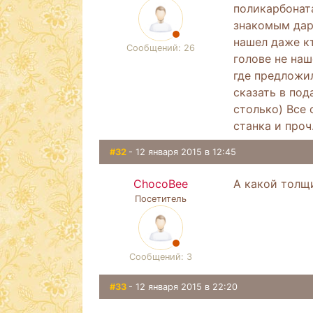
поликарбоната
знакомым дари
нашел даже кт
Сообщений: 26
голове не наш
где предложи
сказать в под
столько) Все 
станка и проч
#32
- 12 января 2015 в 12:45
ChocoBee
А какой толщ
Посетитель
Сообщений: 3
#33
- 12 января 2015 в 22:20