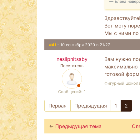
Елена невер
Здравствуйте
Вот могу пор
Мы с ними по
#41
- 10 сентября 2020 в 21:27
neslipnitsaby
Вам нужно по
Посетитель
максимально 
готовой форм
Фигурный шокол
Сообщений: 1
Первая
Предыдущая
1
2
←
Предыдущая тема
Сл