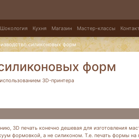
Шокология
Кухня
Магазин
Мастер-классы
Контак
изводство силиконовых форм
силиконовых форм
использованием 3D-принтера
нию, 3D печать конечно дешевая для изготовления мас
куум формовкой, а не силиконом. Т.е. печать формы на