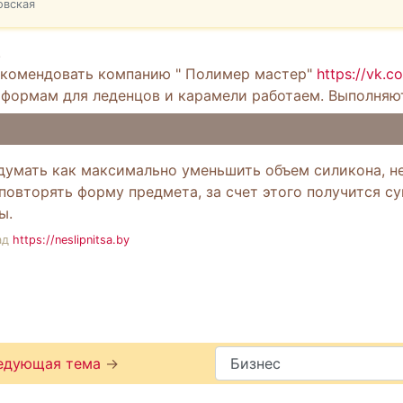
овская
!
екомендовать компанию " Полимер мастер"
https://vk.c
 формам для леденцов и карамели работаем. Выполняю
думать как максимально уменьшить объем силикона, не
повторять форму предмета, за счет этого получится с
ы.
ад
https://neslipnitsa.by
едующая тема
→