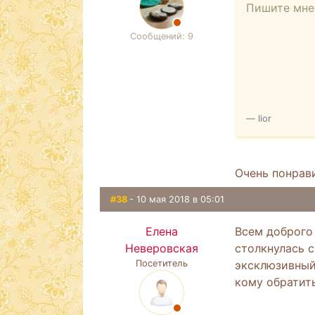
Пишите мне
Сообщений: 9
lior
Очень понрав
#38
- 10 мая 2018 в 05:01
Елена
Всем доброго 
Неверовская
столкнулась 
Посетитель
эксклюзивный 
кому обратит