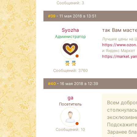
Сообщений: 3
#39
- 11 мая 2018 в 13:51
Syozha
так Вам маст
Администратор
Лучшие цены на 
https://www.ozon.
и Яндекс Маркет
https://market.ya
Сообщений: 3760
#40
- 16 мая 2018 в 12:39
ga
Всем доброг
Посетитель
столкнулась
эксклюзивны
Подскажите.
Сообщений: 10
Заранее бл