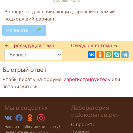
Сообщений: 3
Вообще-то для начинающих, франшиза самый
подходящий вариант.
Написать
←
Предыдущая тема
Следующая тема
→
Быстрый ответ
Чтобы писать на форуме,
зарегистрируйтесь
или
авторизуйтесь.
Мы в соцсетях
Лаборатория
«Шоколатье.ру»
О проекте
Нашли ошибку или опечатку?
Дилеры
Выделите ее мышкой и