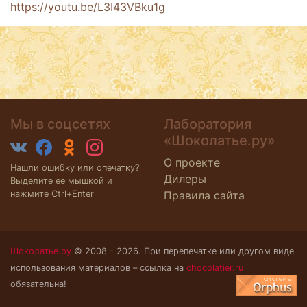
https://youtu.be/L3I43VBku1g
Мы в соцсетях
Лаборатория
«Шоколатье.ру»
О проекте
Нашли ошибку или опечатку?
Дилеры
Выделите ее мышкой и
нажмите Ctrl+Enter
Правила сайта
Шоколатье.ру
© 2008 - 2026. При перепечатке или другом виде
использования материалов – ссылка на
chocolatier.ru
обязательна!