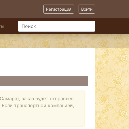
Регистрация
Войти
ты
Самара), заказ будет отправлен
 Если транспортной компанией,