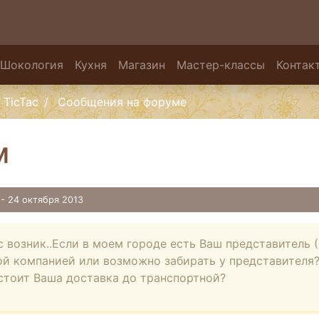
Шокология
Кухня
Магазин
Мастер-классы
Контак
TicTac
Сообщения на форуме
м
а
- 24 октября 2013
с возник..Если в моем городе есть Ваш представитель (
й компанией или возможно забирать у представителя?
стоит Ваша доставка до транспортной?