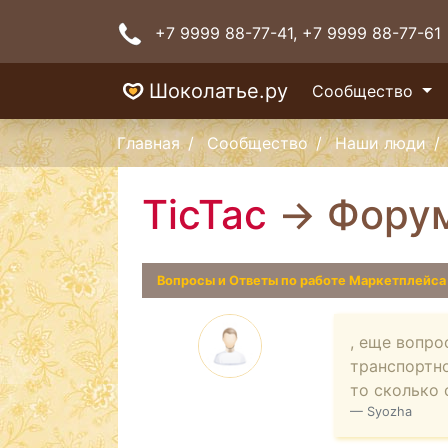
+7 9999 88-77-41
, +7 9999 88-77-61
Шоколатье.ру
Сообщество
Главная
Сообщество
Наши люди
TicTac
→ Фору
Вопросы и Ответы по работе Маркетплейс
, еще вопро
транспортно
то сколько 
Syozha