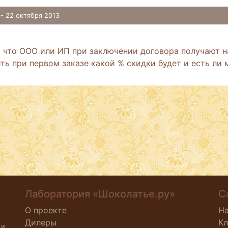
а
- 22 октября 2013
о, что ООО или ИП при заключении договора получают 
ть при первом заказе какой % скидки будет и есть ли
Лаборатория «Шоколатье.ру»
С
О проекте
Н
Дилеры
К
 и