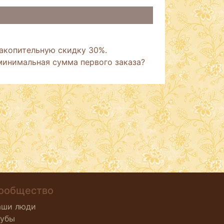
накопительную скидку 30%.
 минимальная сумма первого заказа?
ообщество
аши люди
лубы