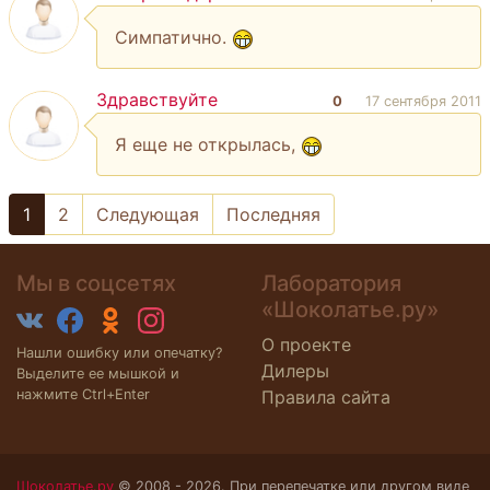
Симпатично.
Здравствуйте
0
17 сентября 2011
Я еще не открылась,
1
2
Следующая
Последняя
Мы в соцсетях
Лаборатория
«Шоколатье.ру»
О проекте
Нашли ошибку или опечатку?
Дилеры
Выделите ее мышкой и
нажмите Ctrl+Enter
Правила сайта
Шоколатье.ру
© 2008 - 2026. При перепечатке или другом виде