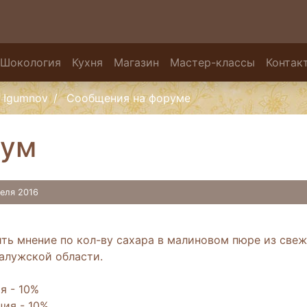
Шокология
Кухня
Магазин
Мастер-классы
Контак
Igumnov
Сообщения на форуме
ум
реля 2016
ть мнение по кол-ву сахара в малиновом пюре из свеж
Калужской области.
я - 10%
ция - 10%