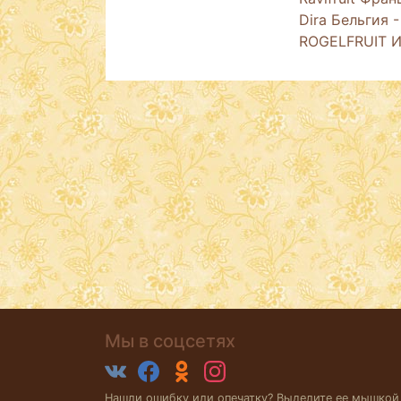
Dira Бельгия -
ROGELFRUIT И
Мы в соцсетях
Нашли ошибку или опечатку? Выделите ее мышкой