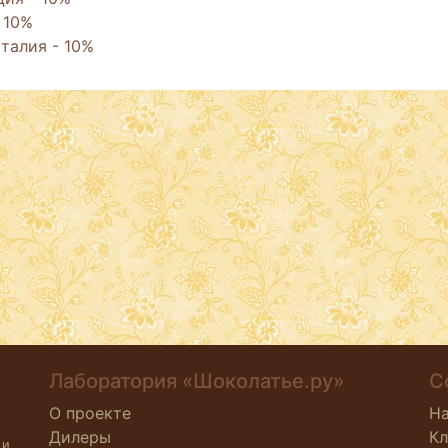
 10%
талия - 10%
Лаборатория «Шоколатье.ру»
С
О проекте
Н
Дилеры
К
 и