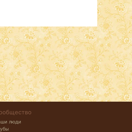
ообщество
аши люди
лубы