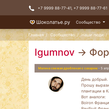
+7 9999 88-77-41
, +7 9999 88-77-61
Шоколатье.ру
Сообщество
Главная
Сообщество
Наши люди
Igumnov
→ Фор
Малина свежая дробленая с сахаром
- 5 ап
День добрый.
Прошу вырази
плантации в 
Вот аналоги:
Boiron Франци
Ravifruit Фран