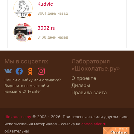
Kudvic
3601 день назад
3002.ru
3168 дней назад
Мы в соцсетях
Лаборатория
«Шоколатье.ру»
О проекте
Нашли ошибку или опечатку?
Дилеры
Выделите ее мышкой и
нажмите Ctrl+Enter
Правила сайта
Шоколатье.ру
© 2008 - 2026. При перепечатке или другом виде
использования материалов – ссылка на
chocolatier.ru
обязательна!