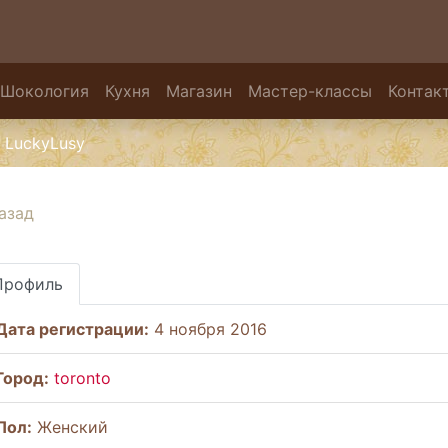
Шокология
Кухня
Магазин
Мастер-классы
Контак
LuckyLusy
азад
Профиль
Дата регистрации:
4 ноября 2016
Город:
toronto
Пол:
Женский