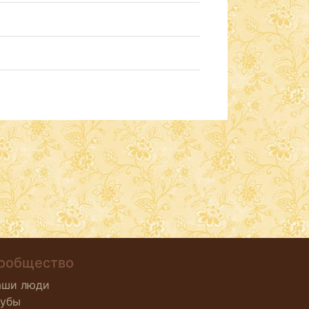
ообщество
аши люди
лубы