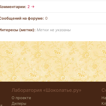
Комментарии:
2 →
Cообщений на форуме:
0
Интересы (метки):
Метки не указаны
Лаборатория «Шоколатье.ру»
С
О проекте
Н
Дилеры
К
 и