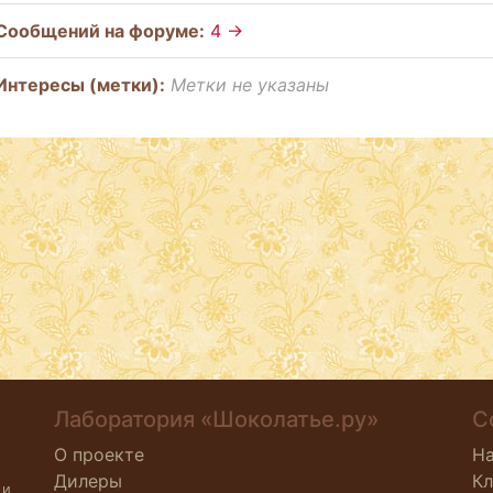
Cообщений на форуме:
4 →
Интересы (метки):
Метки не указаны
Лаборатория «Шоколатье.ру»
С
О проекте
Н
Дилеры
К
 и