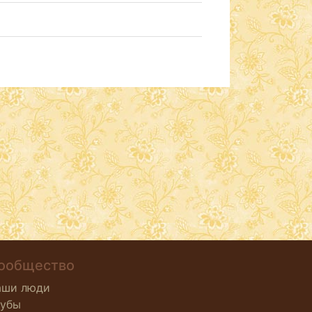
ообщество
аши люди
лубы