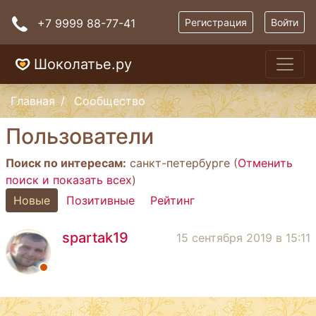
+7 9999 88-77-41
Регистрация
Войти
Шоколатье.ру
Главная
Сообщество
Пользователи
Поиск по интересам:
санкт-петербурге (
Отменить
поиск и показать всех
)
Новые
Позитивные
Рейтинг
spartak19
15 сентября 2019 в 15:11