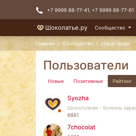
+7 9999 88-77-41
, +7 9999 88-77-61
Шоколатье.ру
Сообщество
Главная
Сообщество
Наши люди
Пользователи
Новые
Позитивные
Рейтинг
Syozha
Шокоголизм - болезнь зараз
6881
7chocolat