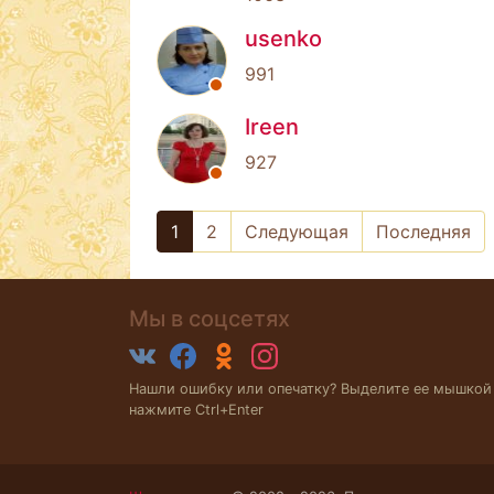
usenko
991
Ireen
927
1
2
Следующая
Последняя
Мы в соцсетях
Нашли ошибку или опечатку? Выделите ее мышкой
нажмите Ctrl+Enter