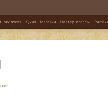
Шокология
Кухня
Магазин
Мастер-классы
Контак
ная!