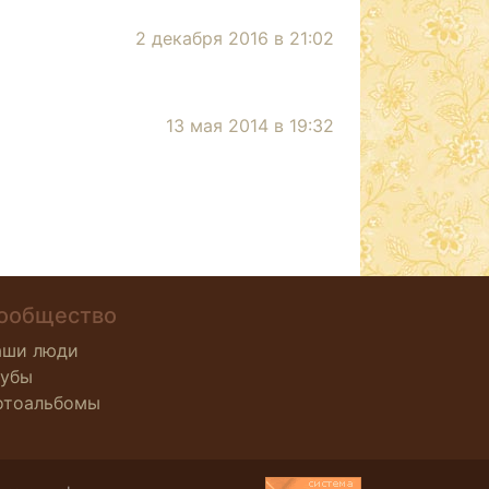
2 декабря 2016 в 21:02
13 мая 2014 в 19:32
ообщество
аши люди
лубы
отоальбомы