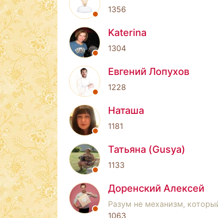
1356
Katerina
1304
Евгений Лопухов
1228
Наташа
1181
Татьяна (Gusya)
1133
Доренский Алексей
Разум не механизм, который
1063