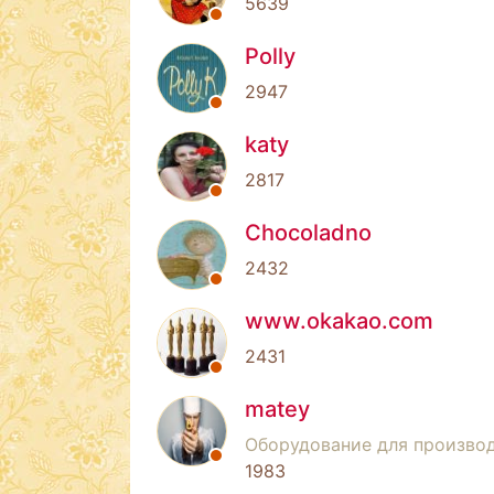
5639
Polly
2947
katy
2817
Chocoladno
2432
www.okakao.com
2431
matey
Оборудование для производ
1983