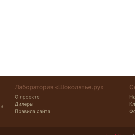
Лаборатория «Шоколатье.ру»
С
О проекте
Н
Дилеры
К
 и
Правила сайта
Ф