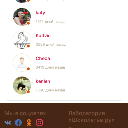
katy
1912 дней назад
Kudvic
3599 дней назад
Cheba
3419 дней назад
kenleh
1366 дней назад
Мы в соцсетях
Лаборатория
«Шоколатье.ру»