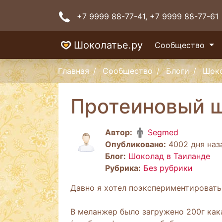
+7 9999 88-77-41
, +7 9999 88-77-61
Шоколатье.ру
Сообщество
Главная
Сообщество
Блоги
Шоко
Протеиновый 
Автор:
Segmed
Опубликовано:
4002 дня наза
Блог:
Шоколад в Таиланде
Рубрика:
Без рубрики
Давно я хотел поэкспериментировать
В меланжер было загружено 200г как