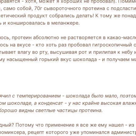
равятся - хотя, может я хороших не пробовал). Помим
, само собой, 70г сывороточного протеина с подсласти
етический продукт собрались делать! К тому же понад
ь и коншировалась в меланжере.
лось, протеин абсолютно не растворяется в какао-масл
ось на вкусе - кто хоть раз пробовал гигроскопичный
ывает влагу во рту, высушивая рот и прилипая к небу 
му насыщенный горький вкус шоколада - и получаем м
ячил с темперированием - шоколада было мало, поэтом
мом шоколаде, а конденсат - у нас крайне высокая вла
Хорошо видны светлые частицы протеина.
дный? Потому что применение я все же ему нашел - из 
омиксера, рецепт которого уже упоминался админист