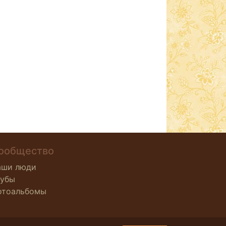
ообщество
аши люди
лубы
отоальбомы