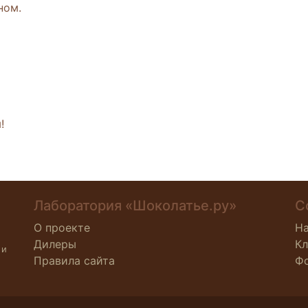
ном.
!
Лаборатория «Шоколатье.ру»
С
О проекте
Н
Дилеры
К
 и
Правила сайта
Ф