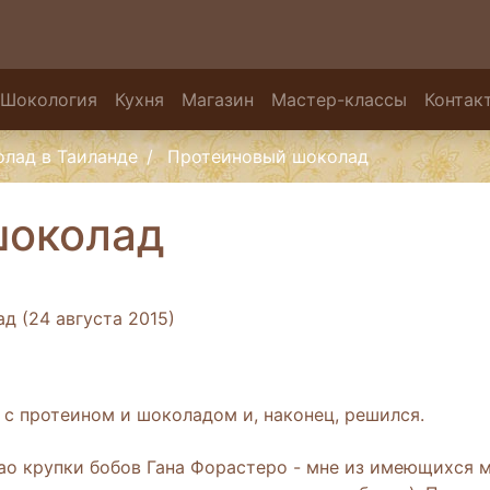
Шокология
Кухня
Магазин
Мастер-классы
Контак
лад в Таиланде
Протеиновый шоколад
шоколад
д (24 августа 2015)
 с протеином и шоколадом и, наконец, решился.
ао крупки бобов Гана Форастеро - мне из имеющихся м