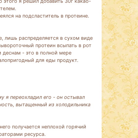
о этого я решил добавить 30г какао-
телем.
еялся на подсластитель в протеине.
е, лишь распределяется в сухом виде
 сывороточный протеин всыпать в рот
и деснам - это в полной мере
алопригодный для еды продукт.
у я переохладил его - он остывал
жность, вытащенный из холодильника
него получается неплохой горячий
раторами ресурса.