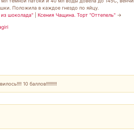
50 мл темной патоки и 40 мл воды довела до 145С, вен
ышки. Положила в каждое гнездо по яйцу.
 из шоколада"
|
Ксения Чащина. Торт "Оттепель"
→
giri
ось!!!! 10 баллов!!!!!!!!!