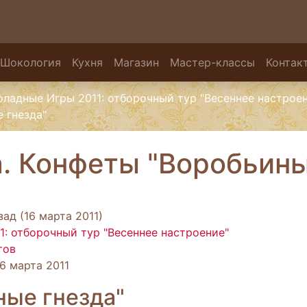
Шокология
Кухня
Магазин
Мастер-классы
Контак
ладные Игры 2011: отборочный тур "Весеннее настрое
 гнезда"
. Конфеты "Воробьины
ад (16 марта 2011)
: отборочный тур "Весеннее настроение"
тов
6 марта 2011
ные гнезда"