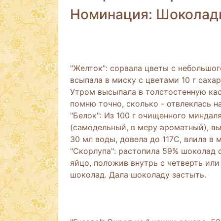
Номинация: Шоколад
"Желток": сорвала цветы с небольшог
всыпала в миску с цветами 10 г саха
Утром высыпала в толстостенную кас
помню точно, сколько - отвлеклась на
"Белок": Из 100 г очищенного миндал
(самодельный, в меру ароматный), вы
30 мл воды, довела до 117С, влила 
"Скорлупа": растопила 59% шоколад 
яйцо, положив внутрь с четверть или
шоколад. Дала шоколаду застыть.