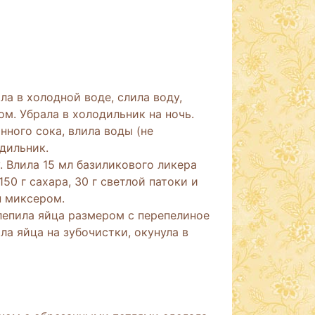
а в холодной воде, слила воду,
ом. Убрала в холодильник на ночь.
ного сока, влила воды (не
одильник.
. Влила 15 мл базиликового ликера
0 г сахара, 30 г светлой патоки и
н миксером.
лепила яйца размером с перепелиное
а яйца на зубочистки, окунула в