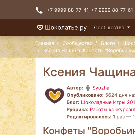
+7 9999 88-77-41
, +7 9999 88-77-61
Шоколатье.ру
Сообщество
Главная
Сообщество
Блоги
Шоко
Ксения Чащина. Конфеты "Воробьиные
Ксения Чащина
Автор:
Syozha
Опубликовано:
5624 дня наз
Блог:
Шоколадные Игры 2011
Рубрика:
Работы конкурсан
Редактировалось:
1 раз — 1
Конфеты "Воробьи