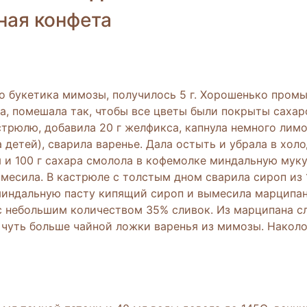
ная конфета
о букетика мимозы, получилось 5 г. Хорошенько промыл
ра, помешала так, чтобы все цветы были покрыты сахар
трюлю, добавила 20 г желфикса, капнула немного лимон
 детей), сварила варенье. Дала остыть и убрала в хол
я и 100 г сахара смолола в кофемолке миндальную муку
месила. В кастрюле с толстым дном сварила сироп из 15
в миндальную пасту кипящий сироп и вымесила марципа
с небольшим количеством 35% сливок. Из марципана с
 чуть больше чайной ложки варенья из мимозы. Наколол