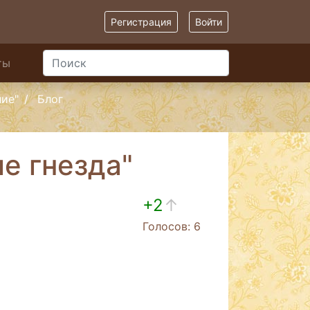
Регистрация
Войти
ты
ние"
Блог
е гнезда"
+2
↑
Голосов: 6