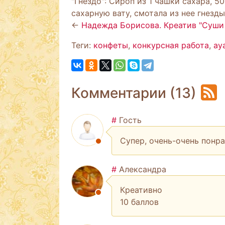
"Гнездо": Сироп из 1 чашки сахара, 
сахарную вату, смотала из нее гнезд
←
Надежда Борисова. Креатив "Суши
Теги:
конфеты
,
конкурсная работа
,
aya
Комментарии (13)
#
Гость
Супер, очень-очень понравил
#
Александра
Креативно
10 баллов