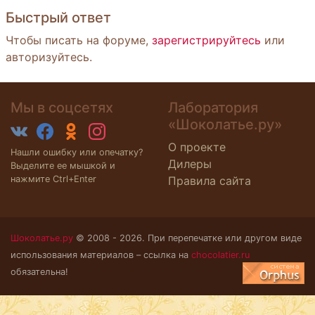
Быстрый ответ
Чтобы писать на форуме,
зарегистрируйтесь
или
авторизуйтесь.
Мы в соцсетях
Лаборатория
«Шоколатье.ру»
О проекте
Нашли ошибку или опечатку?
Дилеры
Выделите ее мышкой и
нажмите Ctrl+Enter
Правила сайта
Шоколатье.ру
© 2008 - 2026. При перепечатке или другом виде
использования материалов – ссылка на
chocolatier.ru
обязательна!