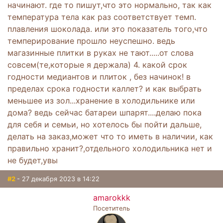
начинают. где то пишут,что это нормально, так как
температура тела как раз соответствует темп.
плавления шоколада. или это показатель того,что
темперирование прошло неуспешно. ведь
магазинные плитки в руках не тают.....от слова
совсем(те,которые я держала) 4. какой срок
годности медиантов и плиток , без начинок! в
пределах срока годности каллет? и как выбрать
меньшее из зол...хранение в холодильнике или
дома? ведь сейчас батареи шпарят....делаю пока
для себя и семьи, но хотелось бы пойти дальше,
делать на заказ,может что то иметь в наличии, как
правильно хранит?,отдельного холодильника нет и
не будет,увы
#2
- 27 декабря 2023 в 14:22
amarokkk
Посетитель