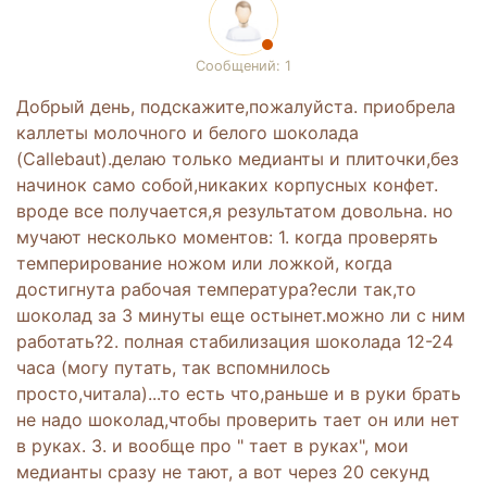
Сообщений: 1
Добрый день, подскажите,пожалуйста. приобрела
каллеты молочного и белого шоколада
(Callebaut).делаю только медианты и плиточки,без
начинок само собой,никаких корпусных конфет.
вроде все получается,я результатом довольна. но
мучают несколько моментов: 1. когда проверять
темперирование ножом или ложкой, когда
достигнута рабочая температура?если так,то
шоколад за 3 минуты еще остынет.можно ли с ним
работать?2. полная стабилизация шоколада 12-24
часа (могу путать, так вспомнилось
просто,читала)...то есть что,раньше и в руки брать
не надо шоколад,чтобы проверить тает он или нет
в руках. 3. и вообще про " тает в руках", мои
медианты сразу не тают, а вот через 20 секунд