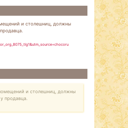
помещений и столешниц, должны
продавца.
dor_org_8075_tlg1&utm_source=chocoru
и помещений и столешниц, должны
у продавца.