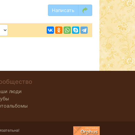
Написать
ообщество
аши люди
лубы
отоальбомы
язательна!