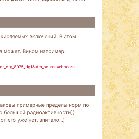
 окисляемых включений. В этом
 может. Вином например.
dor_org_8075_tlg1&utm_source=chocoru
каковы примерные пределы норм по
го большей радиоактивности))
 его уже нет, впитало...)