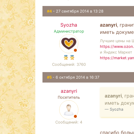
#4
- 27 сентября 2014 в 13:28
Syozha
azanyri
, гран
Администратор
иметь докуме
Лучшие цены на 
https://www.ozon.
и Яндекс Маркет
https://market.ya
Сообщений: 3760
#5
- 6 октября 2014 в 16:37
azanyri
azanyri
, гр
Посетитель
иметь докум
Syozha
Сообщений: 4
спасибо больш