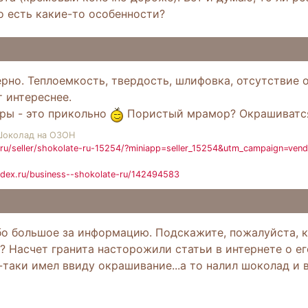
о есть какие-то особенности?
верно. Теплоемкость, твердость, шлифовка, отсутствие
 интереснее.
ры - это прикольно
Пористый мрамор? Окрашиватся
Шоколад на ОЗОН
ru/seller/shokolate-ru-15254/?miniapp=seller_15254&utm_campaign=ven
ndex.ru/business--shokolate-ru/142494583
бо большое за информацию. Подскажите, пожалуйста, 
? Насчет гранита насторожили статьи в интернете о е
таки имел ввиду окрашивание...а то налил шоколад и вот