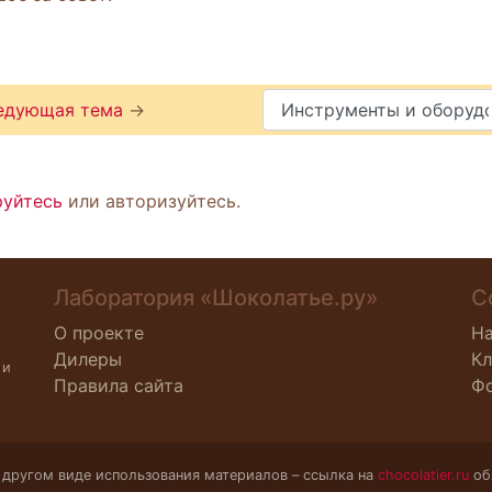
едующая тема
→
руйтесь
или авторизуйтесь.
Лаборатория «Шоколатье.ру»
С
О проекте
Н
Дилеры
К
 и
Правила сайта
Ф
 другом виде использования материалов – ссылка на
chocolatier.ru
об