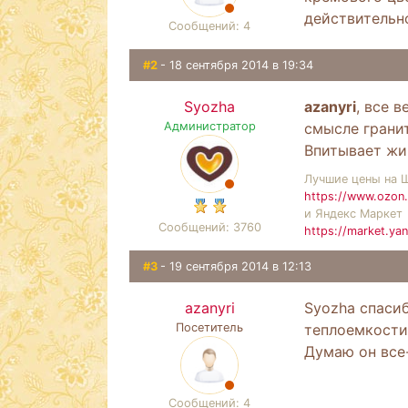
действительн
Сообщений: 4
#2
- 18 сентября 2014 в 19:34
Syozha
azanyri
, все 
Администратор
смысле гранит
Впитывает жи
Лучшие цены на 
https://www.ozon.
и Яндекс Маркет
Сообщений: 3760
https://market.ya
#3
- 19 сентября 2014 в 12:13
azanyri
Syozha спаси
Посетитель
теплоемкости
Думаю он все-
Сообщений: 4