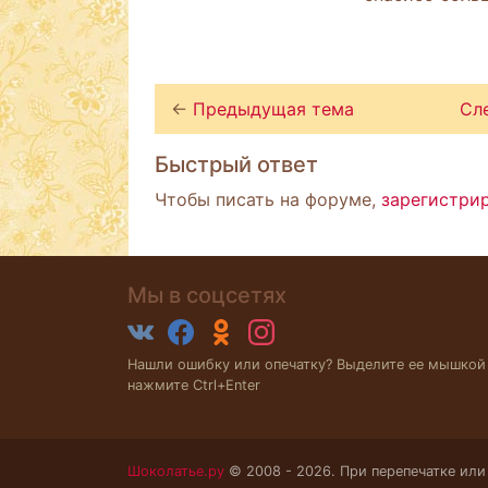
←
Предыдущая тема
Сл
Быстрый ответ
Чтобы писать на форуме,
зарегистри
Мы в соцсетях
Нашли ошибку или опечатку? Выделите ее мышкой
нажмите Ctrl+Enter
Шоколатье.ру
© 2008 - 2026. При перепечатке или