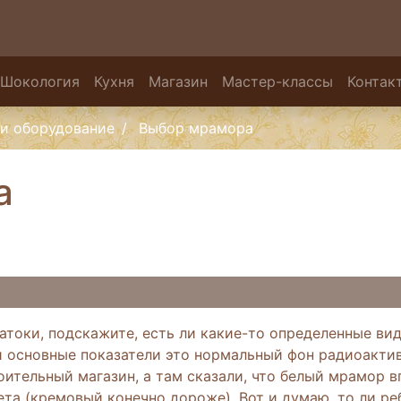
Шокология
Кухня
Магазин
Мастер-классы
Контак
и оборудование
Выбор мрамора
а
атоки, подскажите, есть ли какие-то определенные ви
и основные показатели это нормальный фон радиоакти
оительный магазин, а там сказали, что белый мрамор 
та (кремовый конечно дороже). Вот и думаю, то ли реб