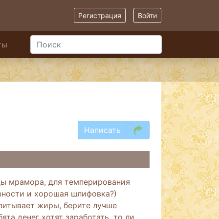
Регистрация
Войти
ты
Написать
ды мрамора, для темперирования
вности и хорошая шлифовка?)
впитывает жиры, берите лучше
ята денег хотят заработать, то ли