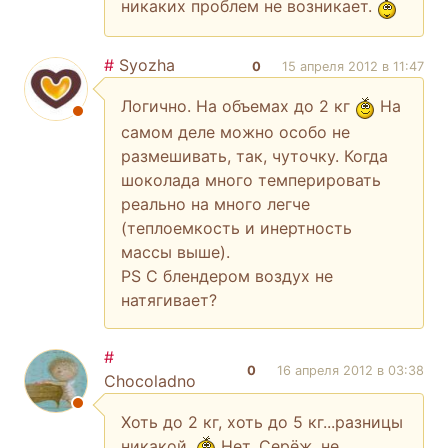
никаких проблем не возникает.
#
Syozha
0
15 апреля 2012 в 11:47
Логично. На объемах до 2 кг
На
самом деле можно особо не
размешивать, так, чуточку. Когда
шоколада много темперировать
реально на много легче
(теплоемкость и инертность
массы выше).
PS С блендером воздух не
натягивает?
#
0
16 апреля 2012 в 03:38
Chocoladno
Хоть до 2 кг, хоть до 5 кг...разницы
никакой.
Нет, Серёж, не