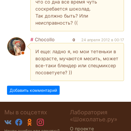
что со дна все время чуть
соскребается шоколад.
Так должно быть? Или
неисправность? ((
#
Chocollo
0
24 апреля 2012 в 00:17
И еще: ладно я, но мои тетеньки в
возрасте, мучаются месить, может
все-таки блендер или спецмиксер
посоветуете? ))
Добавить комментарий
Мы в соцсетях
Лаборатория
«Шоколатье.ру»
О проекте
Нашли ошибку или опечатку?