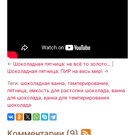
←
Шоколадная пятница: не всё то золото...
|
Шоколадная пятница: ПИР на весь мир!
→
Теги:
шоколадная ванна
,
темперирование
,
пятница
,
емкость для растопки шоколада
,
ванна
для шоколада
,
ванна для темперирования
шоколада
Комментарии (9)