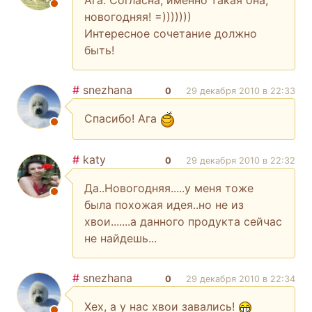
Ага. Согласна, именно такая она,
новогодняя! =)))))))
Интересное сочетание должно
быть!
#
snezhana
0
29 декабря 2010 в 22:33
Спасибо! Ага
#
katy
0
29 декабря 2010 в 22:32
Да..Новогодняя.....у меня тоже
была похожая идея..но не из
хвои.......а данного продукта сейчас
не найдешь...
#
snezhana
0
29 декабря 2010 в 22:34
Хех, а у нас хвои завались!