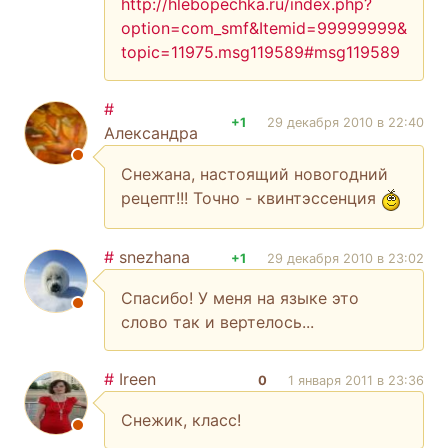
http://hlebopechka.ru/index.php?
option=com_smf&Itemid=99999999&
topic=11975.msg119589#msg119589
#
+1
29 декабря 2010 в 22:40
Александра
Снежана, настоящий новогодний
рецепт!!! Точно - квинтэссенция
#
snezhana
+1
29 декабря 2010 в 23:02
Спасибо! У меня на языке это
слово так и вертелось...
#
Ireen
0
1 января 2011 в 23:36
Снежик, класс!