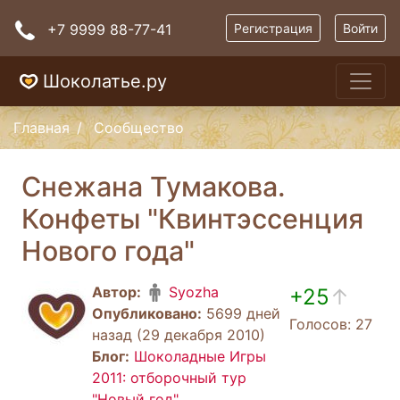
+7 9999 88-77-41
Регистрация
Войти
Шоколатье.ру
Главная
Сообщество
Снежана Тумакова.
Конфеты "Квинтэссенция
Нового года"
Автор:
Syozha
+25
↑
Опубликовано:
5699 дней
Голосов: 27
назад (29 декабря 2010)
Блог:
Шоколадные Игры
2011: отборочный тур
"Новый год"