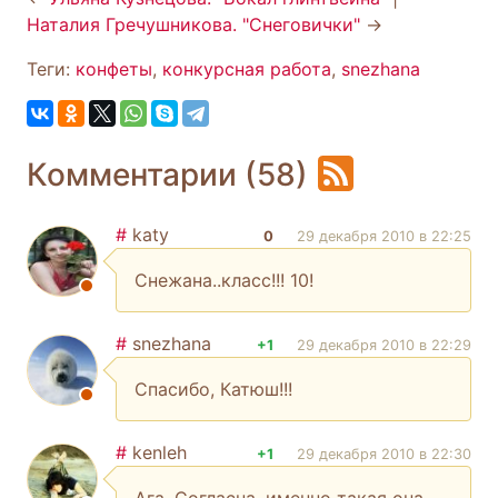
Наталия Гречушникова. "Снеговички"
→
Теги:
конфеты
,
конкурсная работа
,
snezhana
Комментарии (58)
#
katy
0
29 декабря 2010 в 22:25
Снежана..класс!!! 10!
#
snezhana
+1
29 декабря 2010 в 22:29
Спасибо, Катюш!!!
#
kenleh
+1
29 декабря 2010 в 22:30