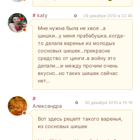
#
katy
0
29 декабря 2010 в 22:40
Мне нужна была не хвоя ..а
шишки...у меня прабабушка..когда-
то делала варенье из молодых
сосновых шишек...прекрасне
средство от цинги..в войну это
делали....и между прочим очень
вкусно...но таких шишек сейчас
нет...
#
0
30 декабря 2010 в 15:19
Александра
Вот здесь рецепт такого варенья,
из сосновых шишек