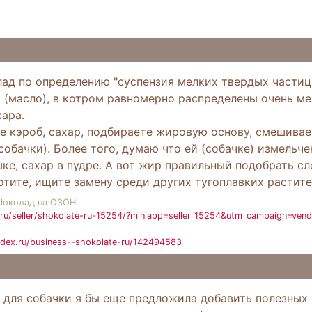
лад по определению "суспензия мелких твердых частиц 
 (масло), в котром равномерно распределены очень ме
ара.
те кэроб, сахар, подбираете жировую основу, смешивае
собачки). Более того, думаю что ей (собачке) измельче
ке, сахар в пудре. А вот жир правильный подобрать с
отите, ищите замену среди других тугоплавких растит
Шоколад на ОЗОН
ru/seller/shokolate-ru-15254/?miniapp=seller_15254&utm_campaign=ven
ndex.ru/business--shokolate-ru/142494583
 для собачки я бы еще предложила добавить полезных 