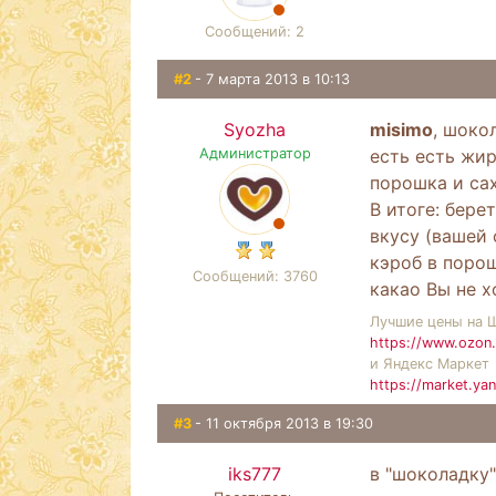
Сообщений: 2
#2
- 7 марта 2013 в 10:13
Syozha
misimo
, шоко
Администратор
есть есть жир
порошка и сах
В итоге: бере
вкусу (вашей 
кэроб в порош
Сообщений: 3760
какао Вы не х
Лучшие цены на 
https://www.ozon.
и Яндекс Маркет
https://market.ya
#3
- 11 октября 2013 в 19:30
iks777
в "шоколадку"