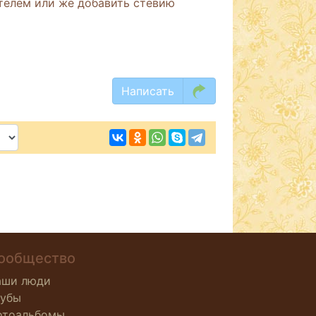
телем или же добавить стевию
Написать
ообщество
аши люди
лубы
отоальбомы