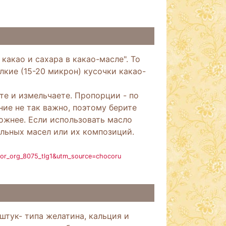
какао и сахара в какао-масле". То
лкие (15-20 микрон) кусочки какао-
те и измельчаете. Пропорции - по
ние не так важно, поэтому берите
ложнее. Если использовать масло
ельных масел или их композиций.
dor_org_8075_tlg1&utm_source=chocoru
штук- типа желатина, кальция и