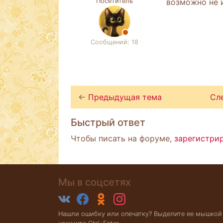
Посетитель
возможно не 
Сообщений: 18
←
Предыдущая тема
Сл
Быстрый ответ
Чтобы писать на форуме,
зарегистри
Мы в соцсетях
Нашли ошибку или опечатку? Выделите ее мышкой