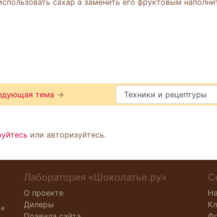
использовать сахар а заменить его фруктовым наполни
едующая тема
→
руйтесь
или авторизуйтесь.
Лаборатория «Шоколатье.ру»
С
О проекте
Н
Дилеры
К
 и
Правила сайта
Ф