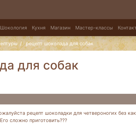
Шокология
Кухня
Магазин
Мастер-классы
Контак
цептуры
рецепт шоколада для собак
да для собак
жалуйста рецепт шоколадки для четвероногих без какао
Его сложно приготовить???