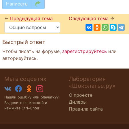
Написать
←
Предыдущая тема
Следующая тема
→
Быстрый ответ
Чтобы писать на форуме,
зарегистрируйтесь
или
авторизуйтесь.
Мы в соцсетях
Лаборатория
«Шоколатье.ру»
О проекте
Нашли ошибку или опечатку?
Дилеры
Выделите ее мышкой и
нажмите Ctrl+Enter
Правила сайта