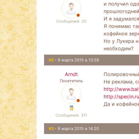
и получил одо
прошлогодней 
И я задумалс
Сообщений: 20
Я понимаю та
кофейное зер
Но у Лукера н
необходим?
#2
- 9 марта 2015 в 13:59
Arndt
Полировочный 
Посетитель
Не реклама, 
http://www.bal
http://specin.
Да и кофейное
Сообщений: 311
#3
- 9 марта 2015 в 14:20