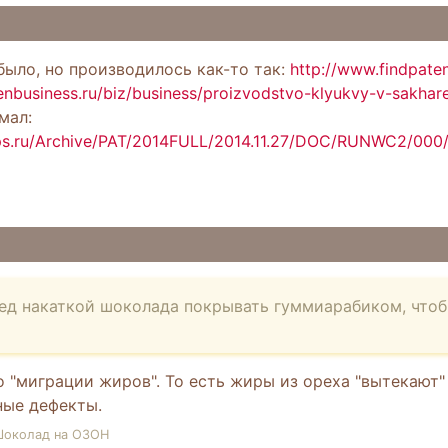
было, но производилось как-то так:
http://www.findpaten
nbusiness.ru/biz/business/proizvodstvo-klyukvy-v-sakhar
мал:
ips.ru/Archive/PAT/2014FULL/2014.11.27/DOC/RUNWC2/0
ед накаткой шоколада покрывать гуммиарабиком, чтоб
о "миграции жиров". То есть жиры из ореха "вытекают
ные дефекты.
Шоколад на ОЗОН