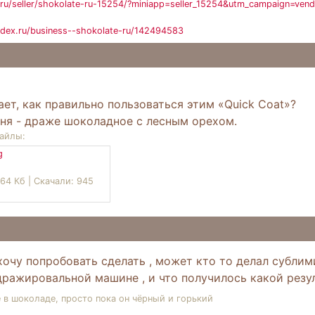
ru/seller/shokolate-ru-15254/?miniapp=seller_15254&utm_campaign=ven
ndex.ru/business--shokolate-ru/142494583
ает, как правильно пользоваться этим «Quick Coat»?
дня - драже шоколадное с лесным орехом.
айлы:
,64 Кб | Скачали: 945
хочу попробовать сделать , может кто то делал субли
ражировальной машине , и что получилось какой резул
ё в шоколаде, просто пока он чёрный и горький