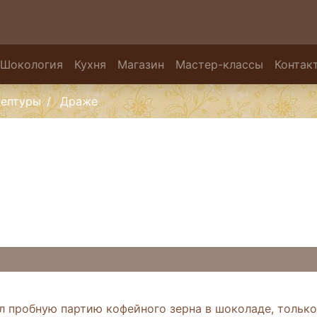
Шокология
Кухня
Магазин
Мастер-классы
Контак
цептуры
Драже
ил пробную партию кофейного зерна в шоколаде, тольк