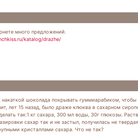
ернете много предложений.
nchkiss.ru/katalog/drazhe/
д накаткой шоколада покрывать гуммиарабиком, чтобы 
ит, лет 15 назад, было драже клюква в сахарном сироп
елать так:1 кг сахара, 300 мл воды, 30г глюкозы. Раств
лазировки сахар так и не застыл, получилась не твердая
рупными кристаллами сахара. Что не так?