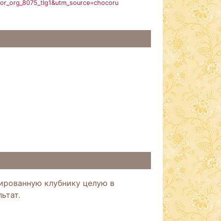
dor_org_8075_tlg1&utm_source=chocoru
мированную клубнику целую в
ьтат.