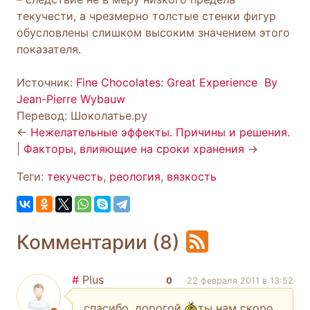
текучести, а чрезмерно толстые стенки фигур
обусловлены слишком высоким значением этого
показателя.
Источник:
Fine Chocolates: Great Experience By
Jean-Pierre Wybauw
Перевод: Шоколатье.ру
←
Нежелательные эффекты. Причины и решения.
|
Факторы, влияющие на сроки хранения
→
Теги:
текучесть
,
реология
,
вязкость
Комментарии (8)
#
Plus
0
22 февраля 2011 в 13:52
спасибо, дорогой.
ты нам скоро