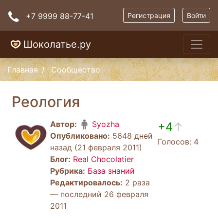
+7 9999 88-77-41
Регистрация
Войти
Шоколатье.ру
Главная
Сообщество
Реология
Автор:
Syozha
+4
↑
Опубликовано:
5648 дней
Голосов: 4
назад (21 февраля 2011)
Блог:
Real Chocolatier
Рубрика:
База знаний
Редактировалось:
2 раза
— последний 26 февраля
2011