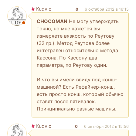
#
Kudvic
0
6 октября 2012 в 16:15
CHOCOMAN
Не могу утверждать
точно, но мне кажется вы
измеряете вязкость по Реутову
(32 гр.). Метод Реутова более
интегрален относительно метода
Кассона. По Кассону два
параметра, по Реутову один.
И что вы имели ввиду под конш-
машиной? Есть Рефайнер-конш,
есть просто конш, который обычно
ставят после пятивалок.
Принципиально разные машины.
#
Kudvic
0
6 октября 2012 в 15:56