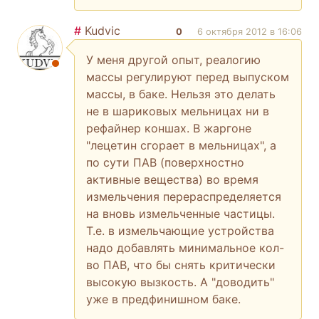
#
Kudvic
0
6 октября 2012 в 16:06
У меня другой опыт, реалогию
массы регулируют перед выпуском
массы, в баке. Нельзя это делать
не в шариковых мельницах ни в
рефайнер коншах. В жаргоне
"лецетин сгорает в мельницах", а
по сути ПАВ (поверхностно
активные вещества) во время
измельчения перераспределяется
на вновь измельченные частицы.
Т.е. в измельчающие устройства
надо добавлять минимальное кол-
во ПАВ, что бы снять критически
высокую вызкость. А "доводить"
уже в предфинишном баке.